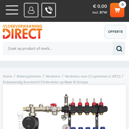
0
€ 0,00
incl. BTW
WATERSYSTEMEN
OFFERTE
Totaalbedrag (incl. BTW)
€ 0,00
ELEKTRISCHE SYSTEMEN
AANVRAGEN
0
Home
Watersystemen
Verdelers
Verdelers voor LT-systemen (< 65°C)
Enkelwandig Kunststof LTV-Verdeler op Maat 10 Groeps