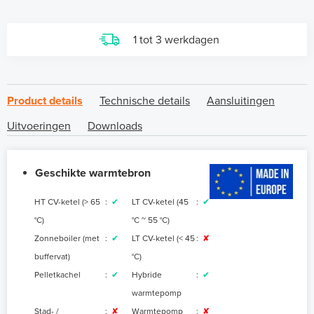
1 tot 3 werkdagen
Product details
Technische details
Aansluitingen
Uitvoeringen
Downloads
Geschikte warmtebron
HT CV-ketel (> 65
:
✔
LT CV-ketel (45
:
✔
°C)
°C ~ 55 °C
)
Zonneboiler (met
:
✔
LT CV-ketel (< 45
:
✘
buffervat)
°C)
Pelletkachel
:
✔
Hybride
:
✔
warmtepomp
Stad- /
:
✘
Warmtepomp
:
✘