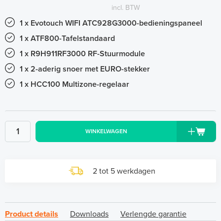
incl. BTW
1 x Evotouch WIFI ATC928G3000-bedieningspaneel
1 x ATF800-Tafelstandaard
1 x R9H911RF3000 RF-Stuurmodule
1 x 2-aderig snoer met EURO-stekker
1 x HCC100 Multizone-regelaar
WINKELWAGEN
2 tot 5 werkdagen
Product details
Downloads
Verlengde garantie