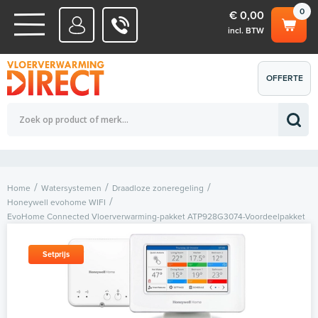
0
€ 0,00
incl. BTW
WATERSYSTEMEN
OFFERTE
Totaalbedrag (incl. BTW)
€ 0,00
ELEKTRISCHE SYSTEMEN
AANVRAGEN
0
Home
Watersystemen
Draadloze zoneregeling
Honeywell evohome WIFI
EvoHome Connected Vloerverwarming-pakket ATP928G3074-Voordeelpakket
Setprijs