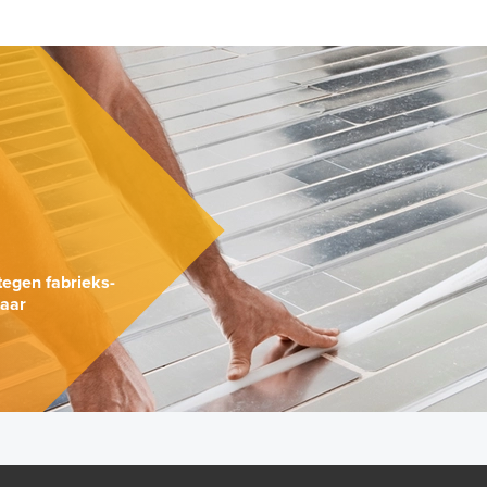
.
tegen fabrieks-
naar