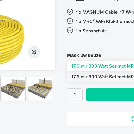
1 x MAGNUM Cable, 17 W/m¹
1 x MRC² WiFi Klokthermost
1 x Sensorbuis
Maak uw keuze
17,6 m / 300 Watt Set met MR
17,6 m / 300 Watt Set met MR