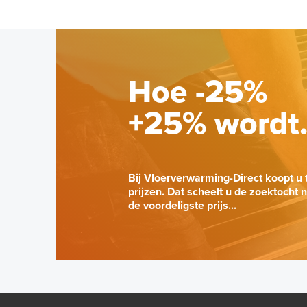
Hoe -25%
+25% wordt
Bij Vloerverwarming-Direct koopt u 
prijzen. Dat scheelt u de zoektocht 
de voordeligste prijs...