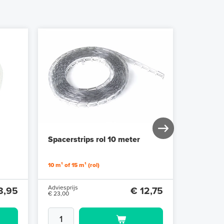
Spacerstrips rol 10 meter
Spacerst
10 m¹ of 15 m¹ (rol)
10 m¹ of 15 
Adviesprijs
Adviesprijs
8,95
€ 12,75
€ 23,00
€ 32,47