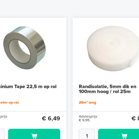
inium Tape 22,5 m op rol
Randisolatie, 5mm dik en
100mm hoog / rol 25m
eter op rol
25m¹ lang
prijs
Adviesprijs
€ 6,49
€ 
€ 9,95