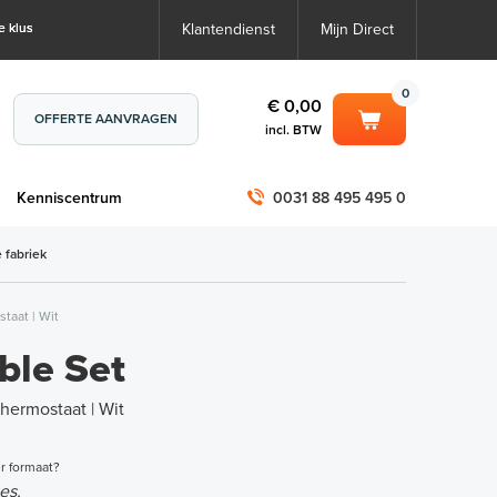
e klus
Klantendienst
Mijn Direct
0
€ 0,00
OFFERTE AANVRAGEN
incl. BTW
0
€ 0,00
m
Kenniscentrum
0031 88 495 495 0
incl. BTW
incl. BTW)
€ 0,00
 fabriek
€ 0,00
taat | Wit
le Set
hermostaat | Wit
r formaat?
es.