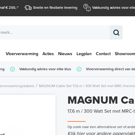
naf € 250,-
*
Snelle en flexibele levering
Vakkundig advies voor elk
Vloerverwarming
Acties
Nieuws
Legplan
Contact
Showroo
Totaalbedrag (
ing
Vakkundig advies voor elke klus
Vloerverwarming direct van de
Totaalbedrag (incl. BTW)
erverwarmingskabels
MAGNUM Cable Set 17,6 m / 300 Watt Set met MRC-thermos
MAGNUM Cab
17,6 m / 300 Watt Set met MRC-t
Op zoek naar een alternatieve set of ande
Klik
hier
voor andere oppervlakt