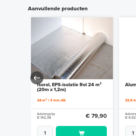
Aanvullende producten
ter
Isorol, EPS-isolatie Rol 24 m²
Alum
(20m x 1,2m)
24 m² / 3 mm dik
22,5 m
Adviesprijs
Advies
€ 17,96
€ 79,90
€ 142,38
€ 9,92