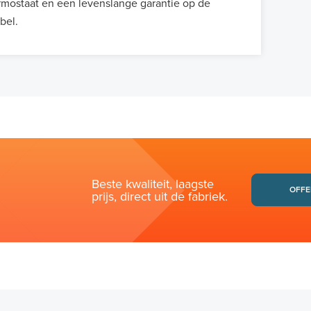
rmostaat en een levenslange garantie op de
bel.
Beste kwaliteit, laagste
OFFE
prijs, direct uit de fabriek.