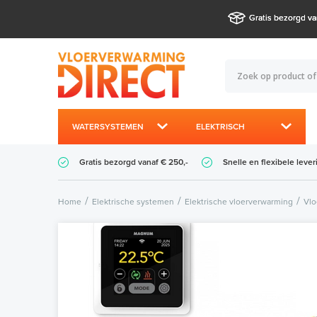
Gratis bezorgd va
WATERSYSTEMEN
ELEKTRISCH
Gratis bezorgd vanaf € 250,-
Snelle en flexibele lever
Home
Elektrische systemen
Elektrische vloerverwarming
Vlo