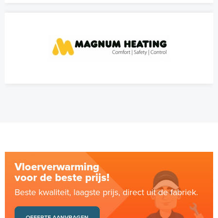
Vloerverwarming
voor de beste prijs!
Beste kwaliteit, laagste prijs, direct uit de fabriek.
OFFERTE AANVRAGEN