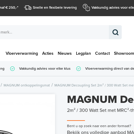
naf € 250,-
*
Snelle en flexibele levering
Vakkundig advies voor elk
Vloerverwarming
Acties
Nieuws
Legplan
Contact
Showroo
Totaalbedrag (
ing
Vakkundig advies voor elke klus
Vloerverwarming direct van de
Totaalbedrag (incl. BTW)
MAGNUM ontkoppelingsmat
MAGNUM Decoupling Set 2m² / 300 Watt Set met
MAGNUM Dec
2m² / 300 Watt Set met MRC²-th
Bent u op zoek naar een ander formaat?
Bekijk ons volledige aanbod 