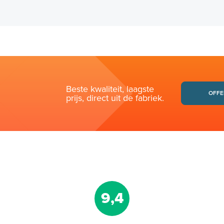
Beste kwaliteit, laagste
OFFE
prijs, direct uit de fabriek.
9,4