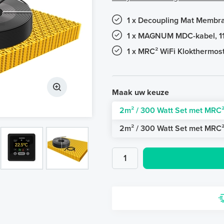
1 x Decoupling Mat Membraa
1 x MAGNUM MDC-kabel, 11
1 x MRC² WiFi Klokthermost
Maak uw keuze
2m² / 300 Watt Set met MRC²
2m² / 300 Watt Set met MRC²