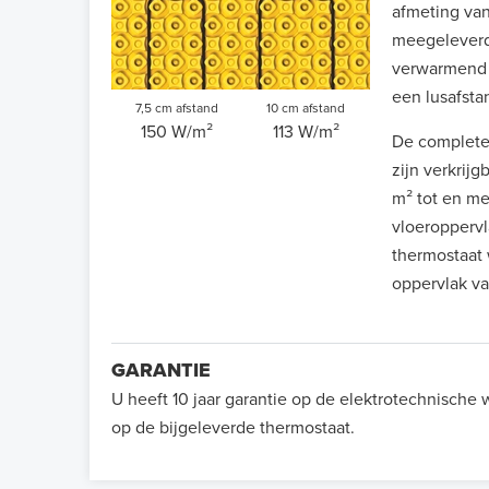
afmeting van
meegeleverd
verwarmend 
een lusafsta
7,5 cm afstand
10 cm afstand
150 W/m²
113 W/m²
De complet
zijn verkrij
m² tot en me
vloeroppervl
thermostaat 
oppervlak va
GARANTIE
U heeft 10 jaar garantie op de elektrotechnische
op de bijgeleverde thermostaat.