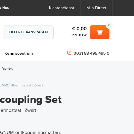
e klus
Klantendienst
Mijn Direct
0
€ 0,00
OFFERTE AANVRAGEN
incl. BTW
0
€ 0,00
m
Kenniscentrum
0031 88 495 495 0
incl. BTW
incl. BTW)
€ 0,00
 fabriek
€ 0,00
 MRC²-thermostaat | Zwart
oupling Set
ermostaat | Zwart
MAGNUM-ontkoppelingsmatten
.