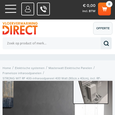
0
€ 0,00
incl. BTW
WATERSYSTEMEN
OFFERTE
Totaalbedrag (incl. BTW)
€ 0,00
ELEKTRISCHE SYSTEMEN
AANVRAGEN
0
Home
Elektrische systemen
Masterwatt Elektrische Panelen
Frameloze infraroodpanelen
STRONG WIT RF 400-infraroodpaneel 400 Watt (90cm x 40cm), incl. RF-
ontvanger