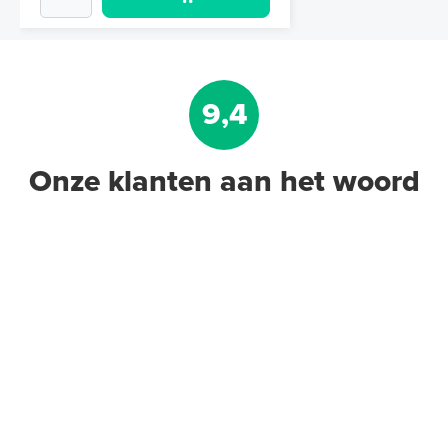
9,4
Onze klanten aan het woord
Home Basic-
kamerthermostaat RF
AAN/UIT-thermostaat
AAN/UIT / Draadloos
Adviesprijs
€ 149,50
€ 177,87