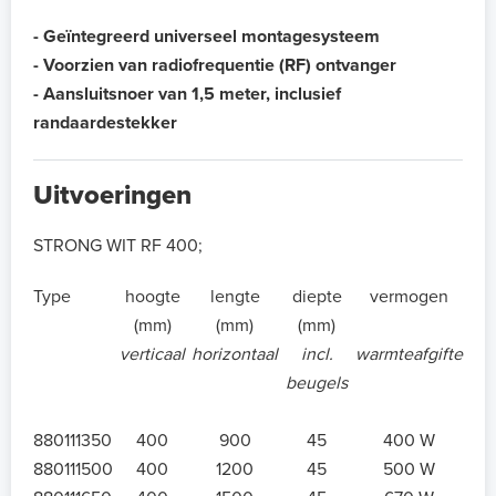
- Geïntegreerd universeel montagesysteem
- Voorzien van radiofrequentie (RF) ontvanger
- Aansluitsnoer van 1,5 meter, inclusief
randaardestekker
Uitvoeringen
STRONG WIT RF 400;
Type
hoogte
lengte
diepte
vermogen
(mm)
(mm)
(mm)
verticaal
horizontaal
incl.
warmteafgifte
beugels
880111350
400
900
45
400 W
880111500
400
1200
45
500 W