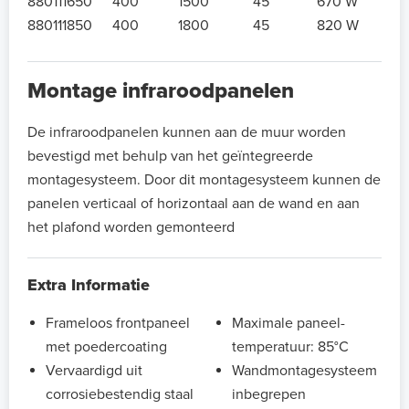
880111650
400
1500
45
670 W
880111850
400
1800
45
820 W
Montage infraroodpanelen
De infraroodpanelen kunnen aan de muur worden
bevestigd met behulp van het geïntegreerde
montagesysteem. Door dit montagesysteem kunnen de
panelen verticaal of horizontaal aan de wand en aan
het plafond worden gemonteerd
Extra Informatie
Frameloos frontpaneel
Maximale paneel-
met poedercoating
temperatuur: 85°C
Vervaardigd uit
Wandmontagesysteem
corrosiebestendig staal
inbegrepen