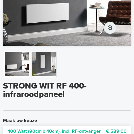
STRONG WIT RF 400-
infraroodpaneel
Maak uw keuze
400 Watt (90cm x 40cm), incl. RF-ontvanger
€ 589,00