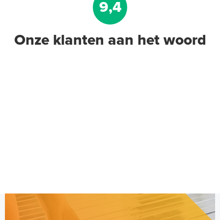
9,4
Onze klanten aan het woord
Home Basic-
kamerthermostaat RF
AAN/UIT-thermostaat
AAN/UIT / Draadloos
Adviesprijs
€ 149,50
€ 177,87