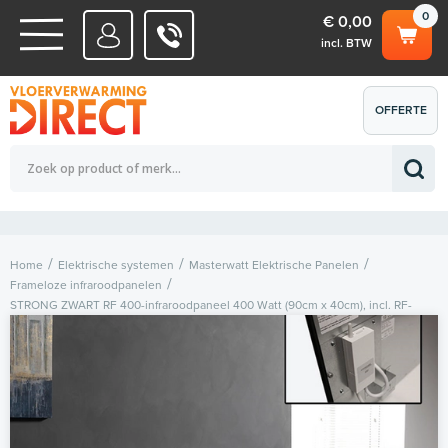
0
€ 0,00
incl. BTW
WATERSYSTEMEN
OFFERTE
Totaalbedrag (incl. BTW)
€ 0,00
ELEKTRISCHE SYSTEMEN
AANVRAGEN
0
Home
Elektrische systemen
Masterwatt Elektrische Panelen
Frameloze infraroodpanelen
STRONG ZWART RF 400-infraroodpaneel 400 Watt (90cm x 40cm), incl. RF-
ontvanger