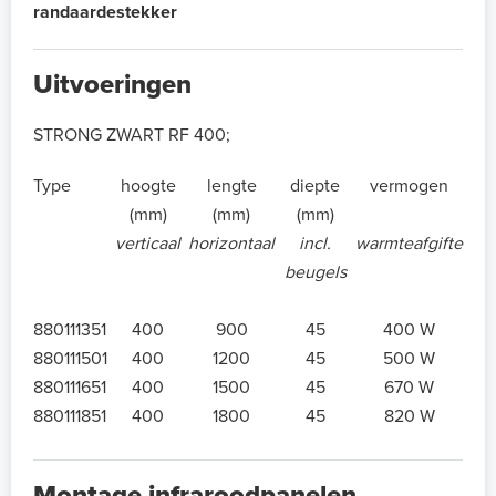
randaardestekker
Uitvoeringen
STRONG ZWART RF 400;
Type
hoogte
lengte
diepte
vermogen
(mm)
(mm)
(mm)
verticaal
horizontaal
incl.
warmteafgifte
beugels
880111351
400
900
45
400 W
880111501
400
1200
45
500 W
880111651
400
1500
45
670 W
880111851
400
1800
45
820 W
Montage infraroodpanelen