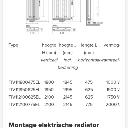
Type
hoogte
hoogte J
lengte L
vermogen
H (mm)
(mm)
(mm)
verticaal
incl.
horizontaal
warmteafgifte
bediening
TIV111800475EL
1800
1845
475
1000 W
TIV111950625EL
1950
1995
625
1500 W
TIV112100625EL
2100
2145
625
1750 W
TIV112100775EL
2100
2145
775
2000 W
Montage elektrische radiator