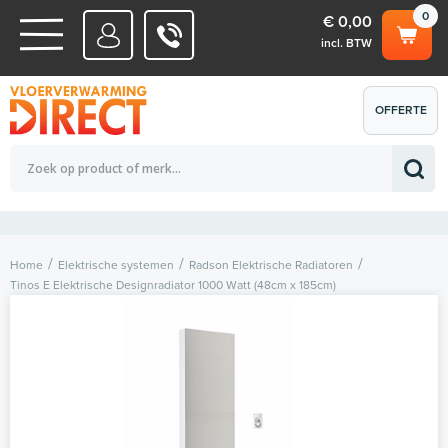
0
€ 0,00
incl. BTW
WATERSYSTEMEN
OFFERTE
Totaalbedrag (incl. BTW)
€ 0,00
ELEKTRISCHE SYSTEMEN
AANVRAGEN
0
Home
Elektrische systemen
Radson Elektrische Radiatoren
Tinos E Elektrische Designradiator 1000 Watt (48cm x 185cm)