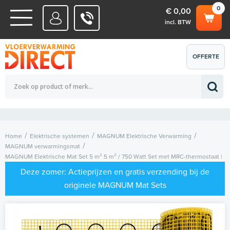
0
€ 0,00
incl. BTW
WATERSYSTEMEN
OFFERTE
Totaalbedrag (incl. BTW)
€ 0,00
ELEKTRISCHE SYSTEMEN
AANVRAGEN
0
Home
Elektrische systemen
MAGNUM Elektrische Verwarming
MAGNUM verwarmingsmat
MAGNUM Elektrische Mat Set 5 m² 5 m² / 750 Watt Set met MRC-thermostaat |
Wit
Deze zomer: Actieprijzen en gratis verzending bij de
originele MAGNUM Mat Sets