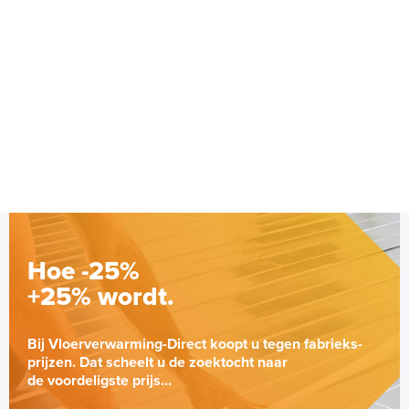
Verwarmingsmat Set
Spuitbus, 500ml
Professional WiFi 5 m² / 750
Watt Set met C16-thermostaat
Adviesprijs
€ 9,25
5 m² - 750 Watt
€ 20,07
| Wit (inbouw)
Adviesprijs
€ 229,00
€ 484,00
Hoe -25%
+25% wordt.
Bij Vloerverwarming-Direct koopt u tegen fabrieks-
prijzen. Dat scheelt u de zoektocht naar
de voordeligste prijs...