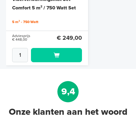
6 en 10 mm dikte
Comfort 5 m² / 750 Watt Set
met MIC² Basic-thermostaat |
Adviesprijs
€ 109,90
5 m² - 750 Watt
€ 212,50
Wit
Adviesprijs
€ 249,00
€ 448,00
9,4
Onze klanten aan het woord
Multifunctionele contactlijm
spray Spuitbus, 500 ml