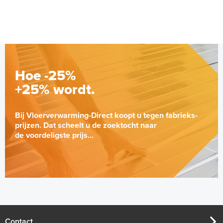
Hoe -25%
+25% wordt.
Bij Vloerverwarming-Direct koopt u tegen fabrieks-
prijzen. Dat scheelt u de zoektocht naar
de voordeligste prijs...
Contact