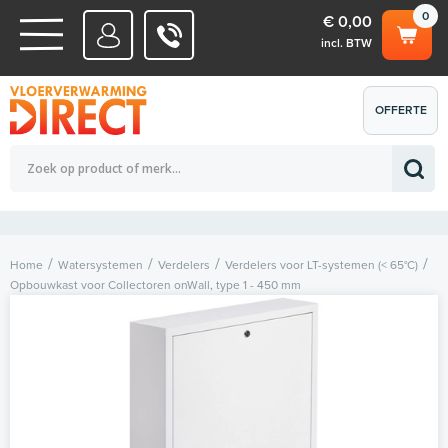
0
€ 0,00
incl. BTW
WATERSYSTEMEN
OFFERTE
Totaalbedrag (incl. BTW)
€ 0,00
ELEKTRISCHE SYSTEMEN
AANVRAGEN
0
Home
Watersystemen
Verdelers
Verdelers voor LT-systemen (< 65°C)
Opbouwkast voor Collectoren onWall, type 1 - 450 mm