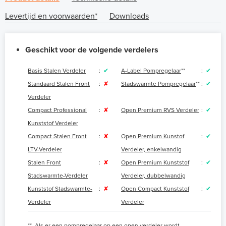
Levertijd en voorwaarden*
Downloads
Geschikt voor de volgende verdelers
Basis Stalen Verdeler
:
✔
A-Label Pompregelaar
**
:
✔
Standaard Stalen Front
:
✘
Stadswarmte Pompregelaar
**
:
✔
Verdeler
Compact Professional
:
✘
Open Premium RVS Verdeler
:
✔
Kunststof Verdeler
Compact Stalen Front
:
✘
Open Premium Kunstof
:
✔
LTV-Verdeler
Verdeler, enkelwandig
Stalen Front
:
✘
Open Premium Kunststof
:
✔
Stadswarmte-Verdeler
Verdeler, dubbelwandig
Kunststof Stadswarmte-
:
✘
Open Compact Kunststof
:
✔
Verdeler
Verdeler
**
Als er een pompregelaar op een open verdeler wordt