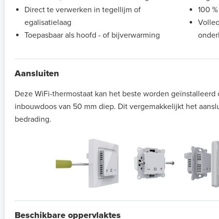
Direct te verwerken in tegellijm of
100 %
egalisatielaag
Volle
Toepasbaar als hoofd - of bijverwarming
onder
Aansluiten
Deze WiFi-thermostaat kan het beste worden geïnstalleerd
inbouwdoos van 50 mm diep. Dit vergemakkelijkt het aansl
bedrading.
Beschikbare oppervlaktes