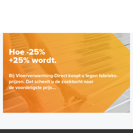
Adviesprijs
€ 349,00
€ 750,00
Hoe -25%
+25% wordt.
Bij Vloerverwarming-Direct koopt u tegen fabrieks-
prijzen. Dat scheelt u de zoektocht naar
de voordeligste prijs...