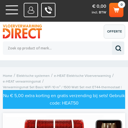
0
€ 0,00
incl. BTW
WATERSYSTEMEN
OFFERTE
Totaalbedrag (incl. BTW)
€ 0,00
ELEKTRISCHE SYSTEMEN
AANVRAGEN
0
Home
Elektrische systemen
e-HEAT Elektrische Vloerverwarming
e-HEAT verwarmingsmat
Verwarmingsmat Set Basic WiFi 10 m² / 1500 Watt Set met ET44-thermostaat |
Wit
Nu € 5,00 extra korting en gratis verzending bij sets! Gebruik
code: HEAT50