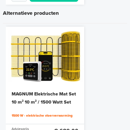
Alternatieve producten
Polystyreen hardfoam isolatie-
platen 4,80 m² (8 st. - 60 x 100
cm à 0,6 cm)
MAGNUM Elektrische Mat Set
6 en 10 mm dikte
10 m² 10 m² / 1500 Watt Set
met MRC-thermostaat | Wit
Adviesprijs
€ 109,90
1500 W - elektrische vloerverwarming
€ 212,50
Adviesprijs