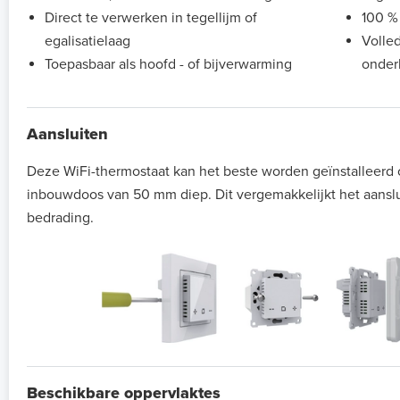
Direct te verwerken in tegellijm of
100 %
egalisatielaag
Volle
Toepasbaar als hoofd - of bijverwarming
onder
Aansluiten
Deze WiFi-thermostaat kan het beste worden geïnstalleerd
inbouwdoos van 50 mm diep. Dit vergemakkelijkt het aansl
bedrading.
Beschikbare oppervlaktes