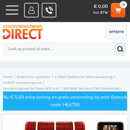
0
€ 0,00
incl. BTW
WATERSYSTEMEN
OFFERTE
Totaalbedrag (incl. BTW)
€ 0,00
ELEKTRISCHE SYSTEMEN
AANVRAGEN
0
Home
Elektrische systemen
e-HEAT Elektrische Vloerverwarming
e-HEAT verwarmingsmat
Verwarmingsmat Set Basic WiFi 6 m² / 900 Watt Set met ET44-thermostaat |
Wit (inbouw)
Nu € 5,00 extra korting en gratis verzending bij sets! Gebruik
code: HEAT50