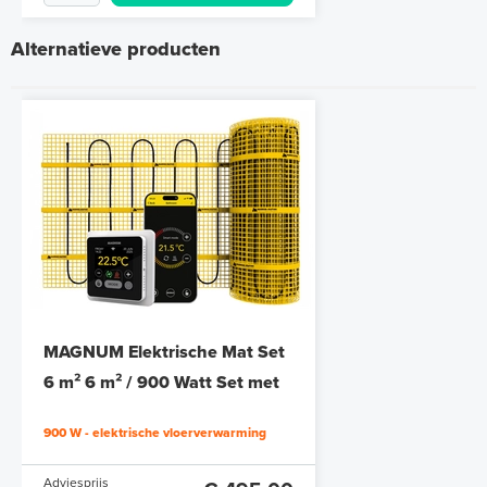
Alternatieve producten
Polystyreen hardfoam isolatie-
platen 4,80 m² (8 st. - 60 x 100
cm à 0,6 cm)
MAGNUM Elektrische Mat Set
6 en 10 mm dikte
6 m² 6 m² / 900 Watt Set met
MRC-thermostaat | Wit
Adviesprijs
€ 109,90
900 W - elektrische vloerverwarming
€ 212,50
Adviesprijs