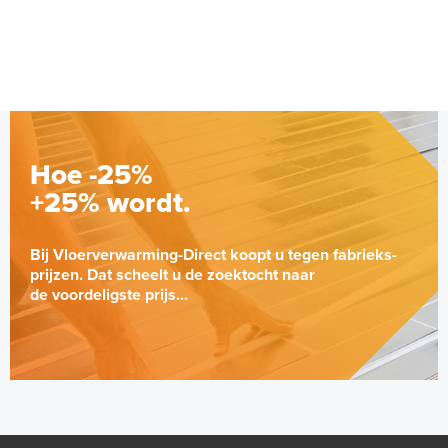
Adviesprijs
€ 279,00
€ 499,00
Hoe -25%
+25% wordt.
Bij Vloerverwarming-Direct koopt u tegen fabrieks-
prijzen. Dat scheelt u de zoektocht naar
de voordeligste prijs...