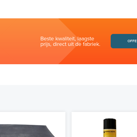
Beste kwaliteit, laagste
OFFE
prijs, direct uit de fabriek.