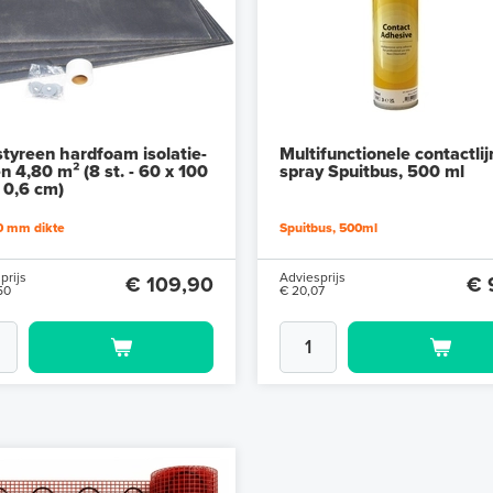
styreen hardfoam isolatie-
Multifunctionele contactli
n 4,80 m² (8 st. - 60 x 100
spray Spuitbus, 500 ml
 0,6 cm)
0 mm dikte
Spuitbus, 500ml
prijs
Adviesprijs
€ 109,90
€ 
50
€ 20,07