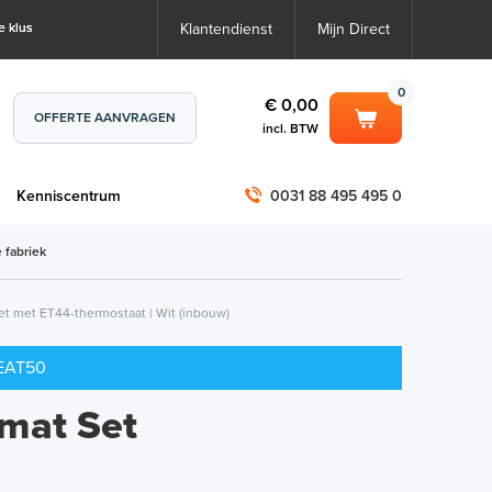
e klus
Klantendienst
Mijn Direct
0
€ 0,00
OFFERTE AANVRAGEN
incl. BTW
0
€ 0,00
m
Kenniscentrum
0031 88 495 495 0
incl. BTW
incl. BTW)
€ 0,00
 fabriek
€ 0,00
et met ET44-thermostaat | Wit (inbouw)
HEAT50
mat Set