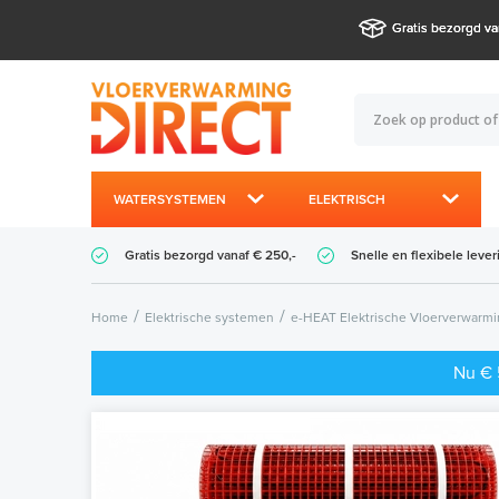
Gratis bezorgd va
WATERSYSTEMEN
ELEKTRISCH
Gratis bezorgd vanaf € 250,-
Snelle en flexibele lever
Home
Elektrische systemen
e-HEAT Elektrische Vloerverwarm
Nu € 