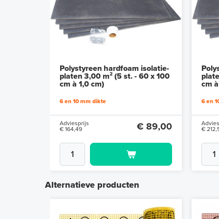
Polystyreen hardfoam isolatie-
Poly
platen 3,00 m² (5 st. - 60 x 100
plate
cm à 1,0 cm)
cm à
6 en 10 mm dikte
6 en 1
Adviesprijs
Advies
€ 89,00
€ 164,49
€ 212,
Alternatieve producten