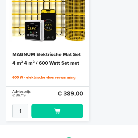
Polystyreen hardfoam isolatie-
platen 4,80 m² (8 st. - 60 x 100
cm à 0,6 cm)
MAGNUM Elektrische Mat Set
6 en 10 mm dikte
4 m² 4 m² / 600 Watt Set met
MRC-thermostaat | Wit
Adviesprijs
€ 109,90
600 W - elektrische vloerverwarming
€ 212,50
Adviesprijs
€ 389,00
€ 867,19