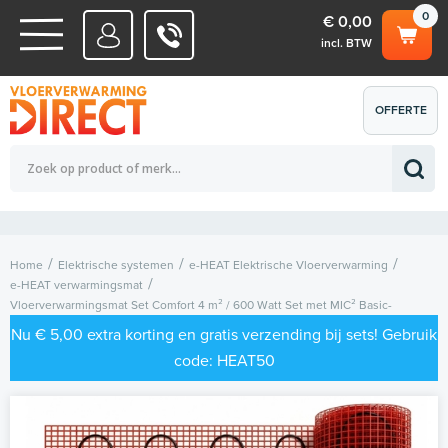
0
€ 0,00
incl. BTW
WATERSYSTEMEN
OFFERTE
Totaalbedrag (incl. BTW)
€ 0,00
ELEKTRISCHE SYSTEMEN
AANVRAGEN
0
Home
Elektrische systemen
e-HEAT Elektrische Vloerverwarming
e-HEAT verwarmingsmat
Vloerverwarmingsmat Set Comfort 4 m² / 600 Watt Set met MIC² Basic-
thermostaat | Wit
Nu € 5,00 extra korting en gratis verzending bij sets! Gebruik
code: HEAT50