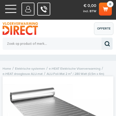
0
€ 0,00
incl. BTW
WATERSYSTEMEN
OFFERTE
Totaalbedrag (incl. BTW)
€ 0,00
ELEKTRISCHE SYSTEMEN
AANVRAGEN
0
Home
Elektrische systemen
e-HEAT Elektrische Vloerverwarming
e-HEAT droogbouw ALU-mat
ALU-Foil-Mat 2 m² / 280 Watt (0,5m x 4m)