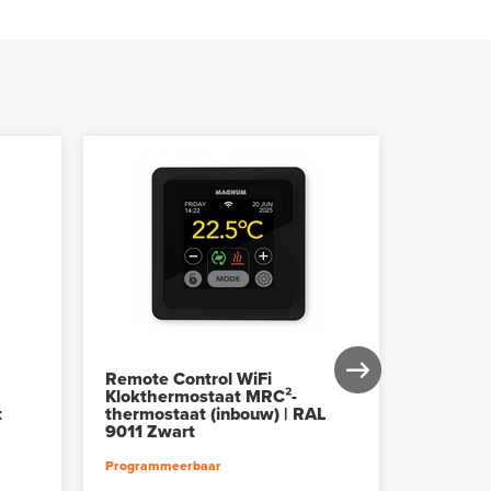
Remote Control WiFi
Remote 
Klokthermostaat MRC²-
Klokthe
t
thermostaat (inbouw) | RAL
thermost
9011 Zwart
9010 Wi
Programmeerbaar
Programm