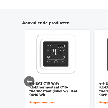
Aanvullende producten
e-HEAT C16 WiFi
e-HE
-
Klokthermostaat C16-
Klok
| RAL
thermostaat (inbouw) | RAL
ther
9010 Wit
9011
Programmeerbaar
Progr