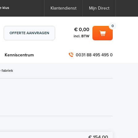
e klus
Klantendienst
Mijn Direct
0
€ 0,00
OFFERTE AANVRAGEN
incl. BTW
0
€ 0,00
m
Kenniscentrum
0031 88 495 495 0
incl. BTW
incl. BTW)
€ 0,00
 fabriek
€ 0,00
€ 154,00