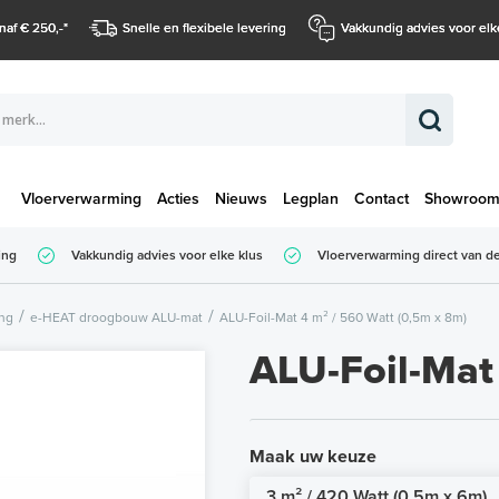
naf € 250,-
*
Snelle en flexibele levering
Vakkundig advies voor elk
Vloerverwarming
Acties
Nieuws
Legplan
Contact
Showroo
Totaalbedrag (
ing
Vakkundig advies voor elke klus
Vloerverwarming direct van de
Totaalbedrag (incl. BTW)
ing
e-HEAT droogbouw ALU-mat
ALU-Foil-Mat 4 m² / 560 Watt (0,5m x 8m)
ALU-Foil-Mat
Maak uw keuze
3 m² / 420 Watt (0,5m x 6m)