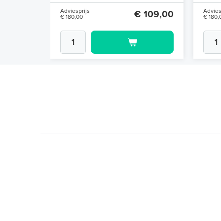
Adviesprijs
Advies
 137,90
€ 109,00
€ 180,00
€ 180,