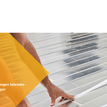
.
tegen fabrieks-
naar