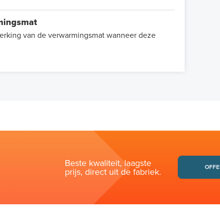
rmingsmat
e werking van de verwarmingsmat wanneer deze
Beste kwaliteit, laagste
OFFE
prijs, direct uit de fabriek.