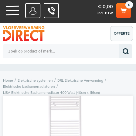
0
€ 0,00
incl. BTW
WATERSYSTEMEN
OFFERTE
Totaalbedrag (incl. BTW)
€ 0,00
ELEKTRISCHE SYSTEMEN
AANVRAGEN
0
Home
Elektrische systemen
DRL Elektrische Verwarming
Elektrische badkamerradiatoren
LISA Elektrische Badkamerradiator 400 Watt (40cm x 116cm)