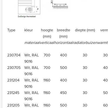
Type
kleur
hoogte
breedte
diepte (mm)
ver
(mm)
(mm)
materiaal
verticaal
horizontaal
radiatorbuizen
warmte
230704
Wit, RAL
700
400
30
30
9016
230705
Wit, RAL
700
500
30
40
9016
231204
Wit, RAL
1160
400
30
40
9016
231245
Wit, RAL
1160
450
30
50
9016
231205
Wit, RAL
1160
500
30
60