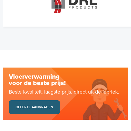
Vloerverwarming
voor de beste prijs!
Beste kwaliteit, laagste prijs, direct uit de fabriek.
OFFERTE AANVRAGEN