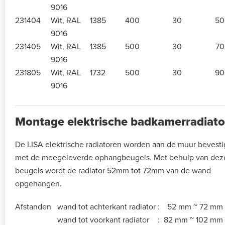
9016
231404
Wit, RAL
1385
400
30
50
9016
231405
Wit, RAL
1385
500
30
70
9016
231805
Wit, RAL
1732
500
30
90
9016
Montage elektrische badkamerradiato
De LISA elektrische radiatoren worden aan de muur bevest
met de meegeleverde ophangbeugels. Met behulp van dez
beugels wordt de radiator 52mm tot 72mm van de wand
opgehangen.
Afstanden
wand tot achterkant radiator
:
52 mm ~ 72 mm
wand tot voorkant radiator
:
82 mm ~ 102 mm