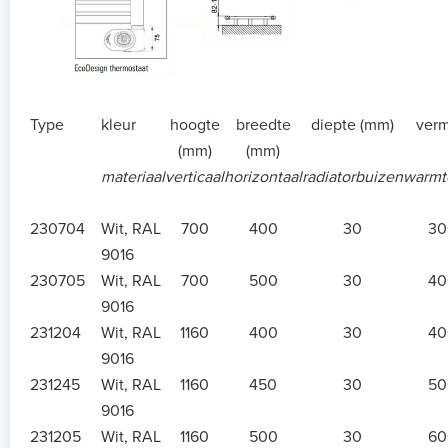
Type
kleur
hoogte
breedte
diepte (mm)
ver
(mm)
(mm)
materiaal
verticaal
horizontaal
radiatorbuizen
warmte
230704
Wit, RAL
700
400
30
30
9016
230705
Wit, RAL
700
500
30
40
9016
231204
Wit, RAL
1160
400
30
40
9016
231245
Wit, RAL
1160
450
30
50
9016
231205
Wit, RAL
1160
500
30
60