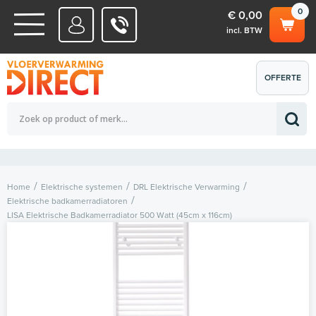
0
€ 0,00
incl. BTW
WATERSYSTEMEN
OFFERTE
Totaalbedrag (incl. BTW)
€ 0,00
ELEKTRISCHE SYSTEMEN
AANVRAGEN
0
Home
Elektrische systemen
DRL Elektrische Verwarming
Elektrische badkamerradiatoren
LISA Elektrische Badkamerradiator 500 Watt (45cm x 116cm)