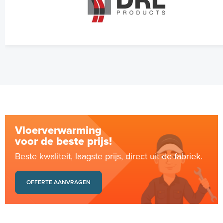
Vloerverwarming
voor de beste prijs!
Beste kwaliteit, laagste prijs, direct uit de fabriek.
OFFERTE AANVRAGEN