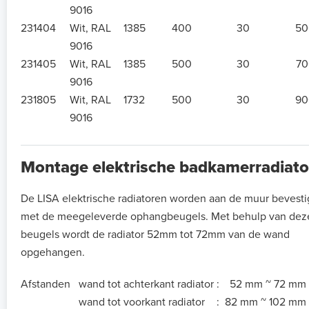
9016
231404
Wit, RAL
1385
400
30
50
9016
231405
Wit, RAL
1385
500
30
70
9016
231805
Wit, RAL
1732
500
30
90
9016
Montage elektrische badkamerradiato
De LISA elektrische radiatoren worden aan de muur bevest
met de meegeleverde ophangbeugels. Met behulp van dez
beugels wordt de radiator 52mm tot 72mm van de wand
opgehangen.
Afstanden
wand tot achterkant radiator
:
52 mm ~ 72 mm
wand tot voorkant radiator
:
82 mm ~ 102 mm