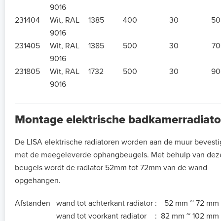
9016
231404
Wit, RAL
1385
400
30
50
9016
231405
Wit, RAL
1385
500
30
70
9016
231805
Wit, RAL
1732
500
30
90
9016
Montage elektrische badkamerradiato
De LISA elektrische radiatoren worden aan de muur bevest
met de meegeleverde ophangbeugels. Met behulp van dez
beugels wordt de radiator 52mm tot 72mm van de wand
opgehangen.
Afstanden
wand tot achterkant radiator
:
52 mm ~ 72 mm
wand tot voorkant radiator
:
82 mm ~ 102 mm