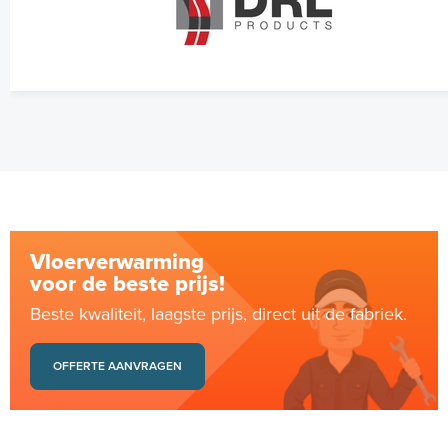
Vloerverwarming
voor de beste prijs!
Beste kwaliteit, laagste prijs, direct uit de fabriek.
OFFERTE AANVRAGEN