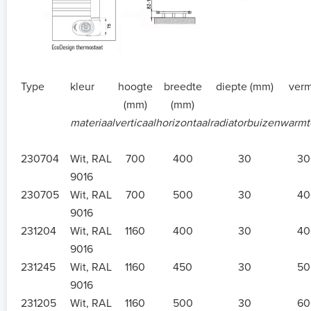
Type
kleur
hoogte
breedte
diepte (mm)
ver
(mm)
(mm)
materiaal
verticaal
horizontaal
radiatorbuizen
warmte
230704
Wit, RAL
700
400
30
30
9016
230705
Wit, RAL
700
500
30
40
9016
231204
Wit, RAL
1160
400
30
40
9016
231245
Wit, RAL
1160
450
30
50
9016
231205
Wit, RAL
1160
500
30
60