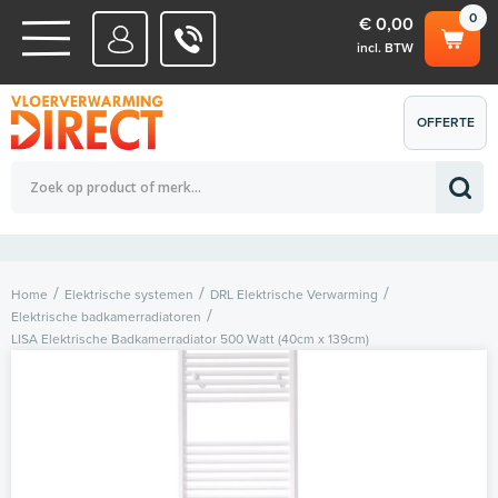
0
€ 0,00
incl. BTW
WATERSYSTEMEN
OFFERTE
Totaalbedrag (incl. BTW)
€ 0,00
ELEKTRISCHE SYSTEMEN
AANVRAGEN
0
Home
Elektrische systemen
DRL Elektrische Verwarming
Elektrische badkamerradiatoren
LISA Elektrische Badkamerradiator 500 Watt (40cm x 139cm)