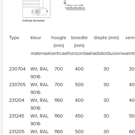
Type
kleur
hoogte
breedte
diepte (mm)
ver
(mm)
(mm)
materiaal
verticaal
horizontaal
radiatorbuizen
warmte
230704
Wit, RAL
700
400
30
30
9016
230705
Wit, RAL
700
500
30
40
9016
231204
Wit, RAL
1160
400
30
40
9016
231245
Wit, RAL
1160
450
30
50
9016
231205
Wit, RAL
1160
500
30
60