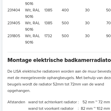
9016
231404
Wit, RAL
1385
400
30
50
9016
231405
Wit, RAL
1385
500
30
70
9016
231805
Wit, RAL
1732
500
30
90
9016
Montage elektrische badkamerradiato
De LISA elektrische radiatoren worden aan de muur bevest
met de meegeleverde ophangbeugels. Met behulp van dez
beugels wordt de radiator 52mm tot 72mm van de wand
opgehangen.
Afstanden
wand tot achterkant radiator
:
52 mm ~ 72 mm
wand tot voorkant radiator
:
82 mm ~ 102 mm