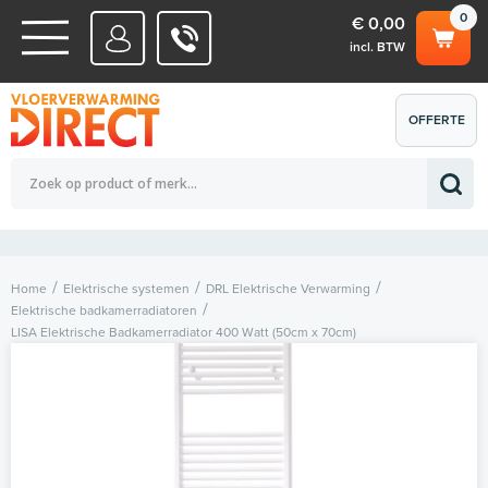
0
€ 0,00
incl. BTW
WATERSYSTEMEN
OFFERTE
Totaalbedrag (incl. BTW)
€ 0,00
ELEKTRISCHE SYSTEMEN
AANVRAGEN
0
Home
Elektrische systemen
DRL Elektrische Verwarming
Elektrische badkamerradiatoren
LISA Elektrische Badkamerradiator 400 Watt (50cm x 70cm)