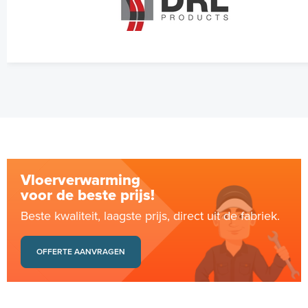
Vloerverwarming
voor de beste prijs!
Beste kwaliteit, laagste prijs, direct uit de fabriek.
OFFERTE AANVRAGEN