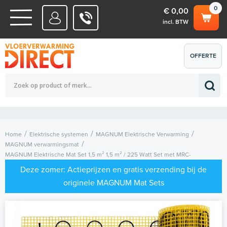
0
€ 0,00
incl. BTW
WATERSYSTEMEN
OFFERTE
Totaalbedrag (incl. BTW)
€ 0,00
ELEKTRISCHE SYSTEMEN
AANVRAGEN
0
Home
Elektrische systemen
MAGNUM Elektrische Verwarming
MAGNUM verwarmingsmat
MAGNUM Elektrische Mat Set 1,5 m² 1,5 m² / 225 Watt Set met MRC-
thermostaat | Wit
Deze zomer: Actieprijzen en gratis verzending bij de
originele MAGNUM Mat Sets