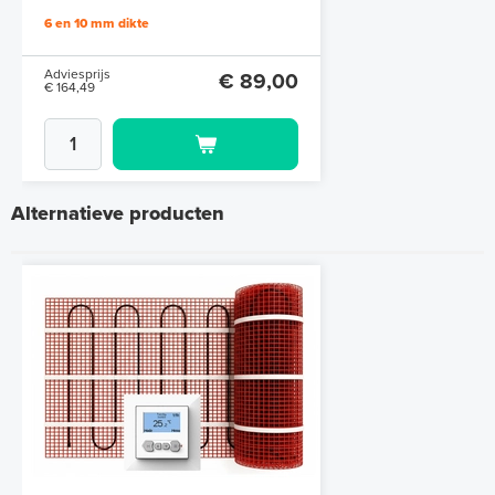
cm à 1,0 cm)
6 en 10 mm dikte
Adviesprijs
€ 89,00
€ 164,49
Alternatieve producten
Polystyreen hardfoam isolatie-
platen 4,80 m² (8 st. - 60 x 100