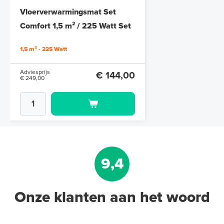
cm à 0,6 cm)
Vloerverwarmingsmat Set
6 en 10 mm dikte
Comfort 1,5 m² / 225 Watt Set
met MIC² Basic-thermostaat |
Adviesprijs
€ 109,90
1,5 m² - 225 Watt
€ 212,50
Wit
Adviesprijs
€ 144,00
€ 249,00
9,4
Onze klanten aan het woord
Multifunctionele contactlijm