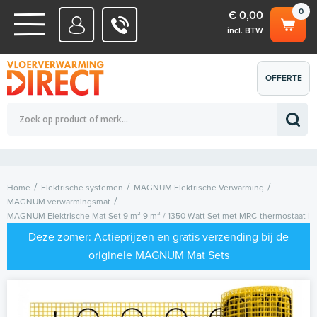
0
€ 0,00
incl. BTW
WATERSYSTEMEN
OFFERTE
Totaalbedrag (incl. BTW)
€ 0,00
ELEKTRISCHE SYSTEMEN
AANVRAGEN
0
Home
Elektrische systemen
MAGNUM Elektrische Verwarming
MAGNUM verwarmingsmat
MAGNUM Elektrische Mat Set 9 m² 9 m² / 1350 Watt Set met MRC-thermostaat |
Wit
Deze zomer: Actieprijzen en gratis verzending bij de
originele MAGNUM Mat Sets