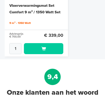
cm à 0,6 cm)
Vloerverwarmingsmat Set
6 en 10 mm dikte
Comfort 9 m² / 1350 Watt Set
met MIC² Basic-thermostaat |
Adviesprijs
€ 109,90
9 m² - 1350 Watt
€ 212,50
Wit
Adviesprijs
€ 339,00
€ 700,00
9,4
Onze klanten aan het woord
Multifunctionele contactlijm