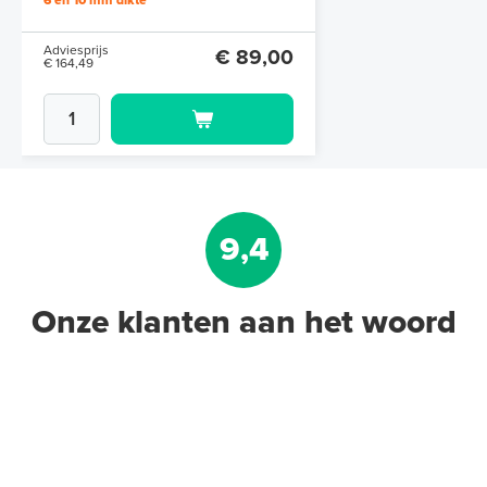
6 en 10 mm dikte
Adviesprijs
€ 89,00
€ 164,49
9,4
Onze klanten aan het woord
Polystyreen hardfoam isolatie-
platen 4,80 m² (8 st. - 60 x 100