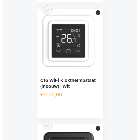
i
C16 WiFi Klokthermostaat
(inbouw) | Wit
+ € 20,00
i