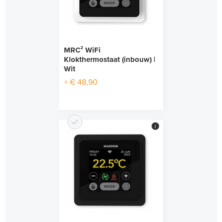
MRC² WiFi
Klokthermostaat (inbouw) |
Wit
+ € 48,90
i