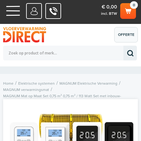
0
€ 0,00
incl. BTW
WATERSYSTEMEN
OFFERTE
Totaalbedrag (incl. BTW)
€ 0,00
ELEKTRISCHE SYSTEMEN
AANVRAGEN
0
Home
Elektrische systemen
MAGNUM Elektrische Verwarming
MAGNUM verwarmingsmat
MAGNUM Mat op Maat Set 0,75 m² 0,75 m² / 113 Watt Set met inbouw-
thermostaat