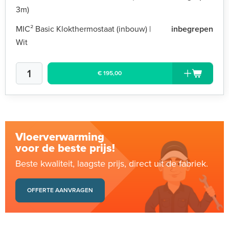
3m)
MIC² Basic Klokthermostaat (inbouw) |
inbegrepen
Wit
€ 195,00
Vloerverwarming
voor de beste prijs!
Beste kwaliteit, laagste prijs, direct uit de fabriek.
OFFERTE AANVRAGEN