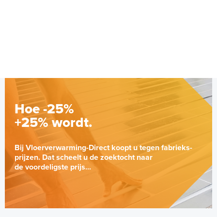
cm à 0,6 cm)
6 en 10 mm dikte
Adviesprijs
€ 109,90
€ 212,50
Hoe -25%
+25% wordt.
Bij Vloerverwarming-Direct koopt u tegen fabrieks-
prijzen. Dat scheelt u de zoektocht naar
de voordeligste prijs...
Multifunctionele contactlijm
spray Spuitbus, 500 ml