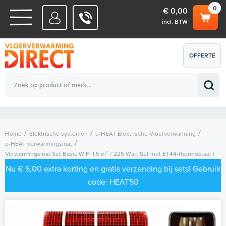
0
€ 0,00
incl. BTW
WATERSYSTEMEN
OFFERTE
Totaalbedrag (incl. BTW)
€ 0,00
ELEKTRISCHE SYSTEMEN
AANVRAGEN
0
Home
Elektrische systemen
e-HEAT Elektrische Vloerverwarming
e-HEAT verwarmingsmat
Verwarmingsmat Set Basic WiFi 1,5 m² / 225 Watt Set met ET44-thermostaat |
Wit (inbouw)
Nu € 5,00 extra korting en gratis verzending bij sets! Gebruik
code: HEAT50