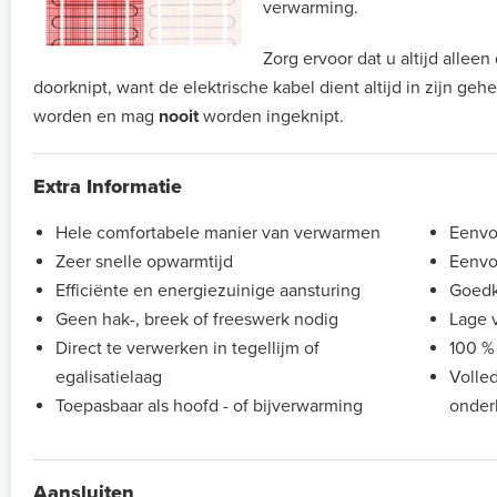
verwarming.
Zorg ervoor dat u altijd allee
doorknipt, want de elektrische kabel dient altijd in zijn geh
worden en mag
nooit
worden ingeknipt.
Extra Informatie
Hele comfortabele manier van verwarmen
Eenvou
Zeer snelle opwarmtijd
Eenvo
Efficiënte en energiezuinige aansturing
Goedk
Geen hak-, breek of freeswerk nodig
Lage 
Direct te verwerken in tegellijm of
100 %
egalisatielaag
Volle
Toepasbaar als hoofd - of bijverwarming
onder
Aansluiten