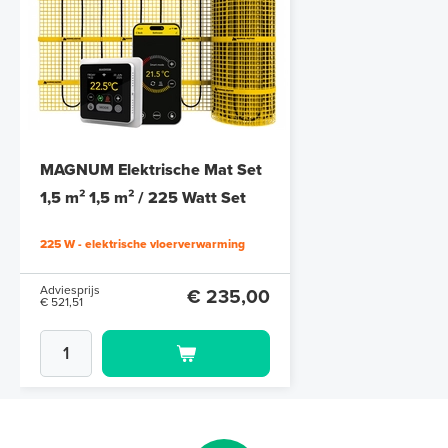
Polystyreen hardfoam isolatie-
platen 4,80 m² (8 st. - 60 x 100
cm à 0,6 cm)
MAGNUM Elektrische Mat Set
6 en 10 mm dikte
1,5 m² 1,5 m² / 225 Watt Set
met MRC-thermostaat | Wit
Adviesprijs
€ 109,90
225 W - elektrische vloerverwarming
€ 212,50
Adviesprijs
€ 235,00
€ 521,51