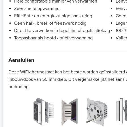
Hele comfortabele manier van verwarmen
Eenvo
Zeer snelle opwarmtijd
Eenvo
Efficiënte en energiezuinige aansturing
Goedk
Geen hak-, breek of freeswerk nodig
Lage 
Direct te verwerken in tegellijm of egalisatielaag
100 %
Toepasbaar als hoofd - of bijverwarming
Volle
Aansluiten
Deze WiFi-thermostaat kan het beste worden geïnstalleerd
inbouwdoos van 50 mm diep. Dit vergemakkelijkt het aansl
bedrading.