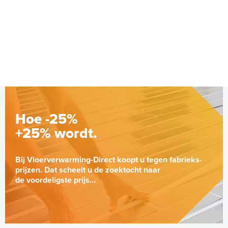
met MIC² Basic-thermostaat |
Adviesprijs
€ 9,25
6 m² - 900 Watt
€ 20,07
Wit
Adviesprijs
€ 279,00
€ 499,00
Hoe -25%
+25% wordt.
Bij Vloerverwarming-Direct koopt u tegen fabrieks-
prijzen. Dat scheelt u de zoektocht naar
de voordeligste prijs...