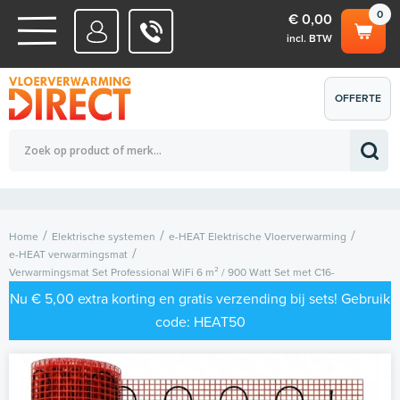
0
€ 0,00
incl. BTW
WATERSYSTEMEN
OFFERTE
Totaalbedrag (incl. BTW)
€ 0,00
ELEKTRISCHE SYSTEMEN
AANVRAGEN
0
Home
Elektrische systemen
e-HEAT Elektrische Vloerverwarming
e-HEAT verwarmingsmat
Verwarmingsmat Set Professional WiFi 6 m² / 900 Watt Set met C16-
thermostaat | Zwart (inbouw)
Nu € 5,00 extra korting en gratis verzending bij sets! Gebruik
code: HEAT50