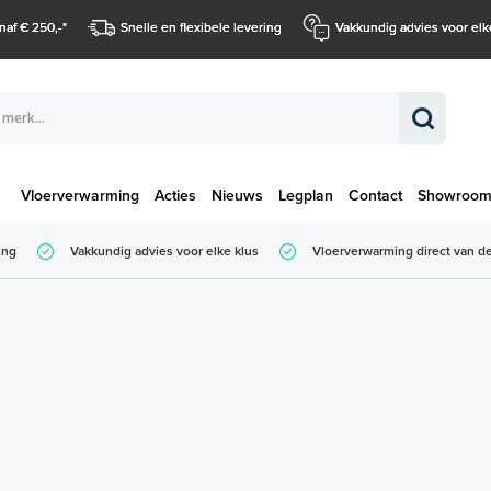
naf € 250,-
*
Snelle en flexibele levering
Vakkundig advies voor elk
Vloerverwarming
Acties
Nieuws
Legplan
Contact
Showroo
Totaalbedrag (
ing
Vakkundig advies voor elke klus
Vloerverwarming direct van de
Totaalbedrag (incl. BTW)