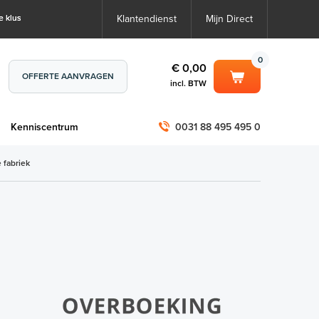
e klus
Klantendienst
Mijn Direct
0
€ 0,00
OFFERTE AANVRAGEN
incl. BTW
0
€ 0,00
m
Kenniscentrum
0031 88 495 495 0
incl. BTW
incl. BTW)
€ 0,00
 fabriek
€ 0,00