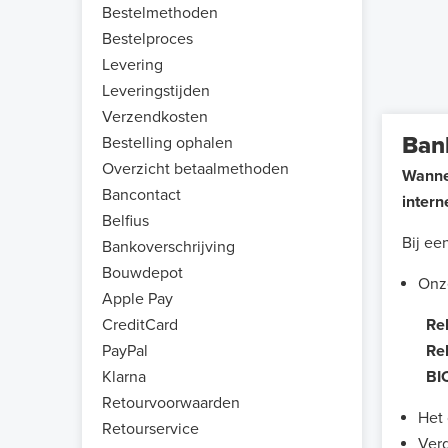
Bestelmethoden
Bestelproces
Levering
Leveringstijden
Verzendkosten
Ban
Bestelling ophalen
Overzicht betaalmethoden
Wannee
Bancontact
intern
Belfius
Bij ee
Bankoverschrijving
Bouwdepot
Onze
Apple Pay
Re
CreditCard
Reke
PayPal
B
I
Klarna
Retourvoorwaarden
Het 
Retourservice
Verg