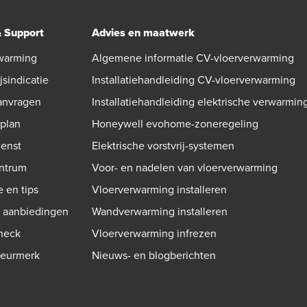
& Support
Advies en maatwerk
warming
Algemene informatie CV-vloerverwarming
jsindicatie
Installatiehandleiding CV-vloerverwarming
aanvragen
Installatiehandleiding elektrische verwarmin
gplan
Honeywell evohome-zoneregeling
ienst
Elektrische vorstvrij-systemen
ntrum
Voor- en nadelen van vloerverwarming
e en tips
Vloerverwarming installeren
n aanbiedingen
Wandverwarming installeren
check
Vloerverwarming infrezen
Keurmerk
Nieuws- en blogberichten