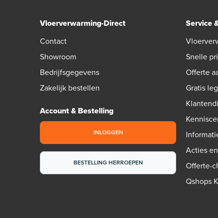
Vloerverwarming-Direct
Service 
Contact
Vloerver
Showroom
Snelle pri
Bedrijfsgegevens
Offerte 
Zakelijk bestellen
Gratis le
Klantend
Account & Bestelling
Kennisce
INLOGGEN
Informati
Acties e
BESTELLING HERROEPEN
Offerte-
Qshops 