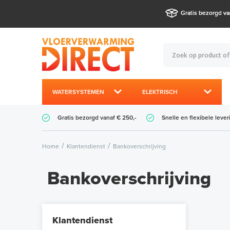
Gratis bezorgd va
WATERSYSTEMEN
ELEKTRISCH
Gratis bezorgd vanaf € 250,-
Snelle en flexibele lever
Home
Klantendienst
Bankoverschrijving
Bankoverschrijving
Klantendienst