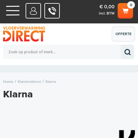
0
€ 0,00
incl. BTW
WATERSYSTEMEN
OFFERTE
Totaalbedrag (incl. BTW)
€ 0,00
ELEKTRISCHE SYSTEMEN
AANVRAGEN
0
Home
Klantendienst
Klarna
Klarna