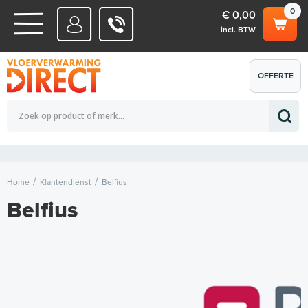
0
€ 0,00
incl. BTW
WATERSYSTEMEN
OFFERTE
Totaalbedrag (incl. BTW)
€ 0,00
ELEKTRISCHE SYSTEMEN
AANVRAGEN
0
Home
Klantendienst
Belfius
Belfius