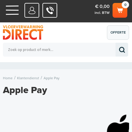
0
€ 0,00
incl. BTW
WATERSYSTEMEN
OFFERTE
Totaalbedrag (incl. BTW)
€ 0,00
ELEKTRISCHE SYSTEMEN
AANVRAGEN
0
Home
Klantendienst
Apple Pay
Apple Pay