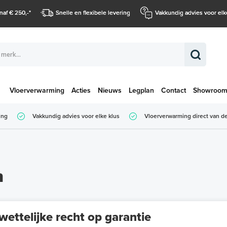
naf € 250,-
*
Snelle en flexibele levering
Vakkundig advies voor elk
Vloerverwarming
Acties
Nieuws
Legplan
Contact
Showroo
Totaalbedrag (
ing
Vakkundig advies voor elke klus
Vloerverwarming direct van de
Totaalbedrag (incl. BTW)
n
ettelijke recht op garantie