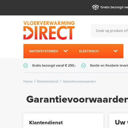
Gratis bezorgd va
WATERSYSTEMEN
ELEKTRISCH
Gratis bezorgd vanaf € 250,-
Snelle en flexibele lever
Home
Klantendienst
Garantievoorwaarden
Garantievoorwaarde
Uw w
Klantendienst