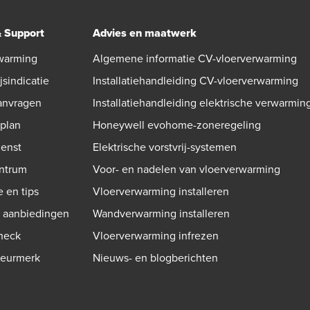
& Support
Advies en maatwerk
warming
Algemene informatie CV-vloerverwarming
jsindicatie
Installatiehandleiding CV-vloerverwarming
aanvragen
Installatiehandleiding elektrische verwarmin
gplan
Honeywell evohome-zoneregeling
ienst
Elektrische vorstvrij-systemen
ntrum
Voor- en nadelen van vloerverwarming
e en tips
Vloerverwarming installeren
n aanbiedingen
Wandverwarming installeren
check
Vloerverwarming infrezen
Keurmerk
Nieuws- en blogberichten