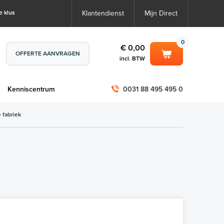
e klus
Klantendienst
Mijn Direct
0
€ 0,00
OFFERTE AANVRAGEN
incl. BTW
0
€ 0,00
m
Kenniscentrum
0031 88 495 495 0
incl. BTW
incl. BTW)
€ 0,00
 fabriek
€ 0,00