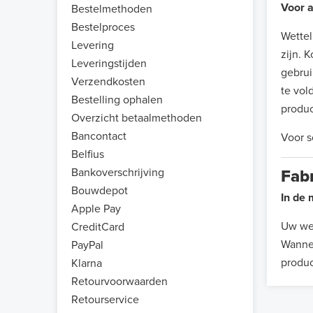
Voor a
Bestelmethoden
Bestelproces
Wettel
Levering
zijn. 
Leveringstijden
gebrui
Verzendkosten
te vol
Bestelling ophalen
produc
Overzicht betaalmethoden
Bancontact
Voor s
Belfius
Bankoverschrijving
Fab
Bouwdepot
In de 
Apple Pay
Uw wet
CreditCard
Wannee
PayPal
produc
Klarna
Retourvoorwaarden
Retourservice