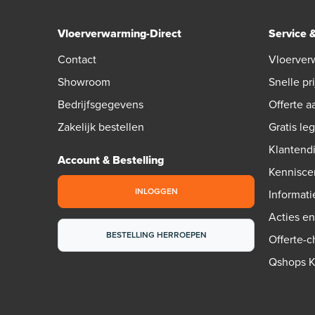
Vloerverwarming-Direct
Service 
Contact
Vloerver
Showroom
Snelle pri
Bedrijfsgegevens
Offerte 
Zakelijk bestellen
Gratis le
Klantend
Account & Bestelling
Kennisce
INLOGGEN
Informati
Acties e
BESTELLING HERROEPEN
Offerte-
Qshops 