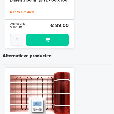
platen 3,00 m² (5 st. - 60 x 100
cm à 1,0 cm)
6 en 10 mm dikte
Adviesprijs
€ 89,00
€ 164,49
Alternatieve producten
Polystyreen hardfoam isolatie-