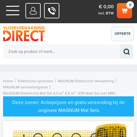
0
€ 0,00
incl. BTW
WATERSYSTEMEN
OFFERTE
Totaalbedrag (incl. BTW)
€ 0,00
ELEKTRISCHE SYSTEMEN
AANVRAGEN
0
Home
Elektrische systemen
MAGNUM Elektrische Verwarming
MAGNUM verwarmingsmat
MAGNUM Elektrische Mat Set 4,5 m² 4,5 m² / 675 Watt Set met MRC-
thermostaat | Zwart
Deze zomer: Actieprijzen en gratis verzending bij de
originele MAGNUM Mat Sets