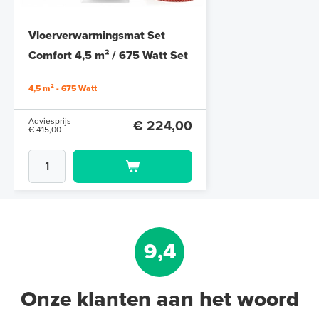
platen 4,80 m² (8 st. - 60 x 100
cm à 0,6 cm)
Vloerverwarmingsmat Set
6 en 10 mm dikte
Comfort 4,5 m² / 675 Watt Set
met MIC² Basic-thermostaat |
Adviesprijs
€ 109,90
4,5 m² - 675 Watt
€ 212,50
Wit
Adviesprijs
€ 224,00
€ 415,00
9,4
Onze klanten aan het woord