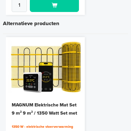
Alternatieve producten
Polystyreen hardfoam isolatie-
platen 4,80 m² (8 st. - 60 x 100
cm à 0,6 cm)
MAGNUM Elektrische Mat Set
6 en 10 mm dikte
9 m² 9 m² / 1350 Watt Set met
MRC-thermostaat | Wit
Adviesprijs
€ 109,90
1350 W - elektrische vloerverwarming
€ 212,50