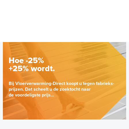
€ 9,25
9 m² - 1350 Watt
€ 20,07
Wit
Adviesprijs
€ 339,00
€ 700,00
Hoe -25%
+25% wordt.
Bij Vloerverwarming-Direct koopt u tegen fabrieks-
prijzen. Dat scheelt u de zoektocht naar
de voordeligste prijs...