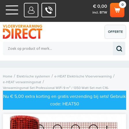
0
€ 0,00
incl. BTW
WATERSYSTEMEN
OFFERTE
Totaalbedrag (incl. BTW)
€ 0,00
ELEKTRISCHE SYSTEMEN
AANVRAGEN
0
Home
Elektrische systemen
e-HEAT Elektrische Vloerverwarming
e-HEAT verwarmingsmat
Verwarmingsmat Set Professional WiFi 9 m² / 1350 Watt Set met C16-
thermostaat | Zwart (inbouw)
Nu € 5,00 extra korting en gratis verzending bij sets! Gebruik
code: HEAT50