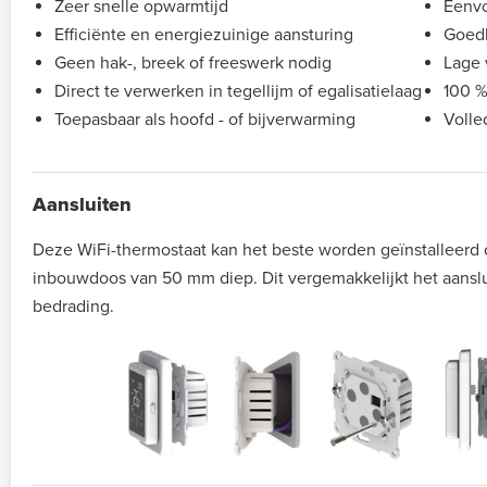
Zeer snelle opwarmtijd
Eenvo
Efficiënte en energiezuinige aansturing
Goedk
Geen hak-, breek of freeswerk nodig
Lage 
Direct te verwerken in tegellijm of egalisatielaag
100 %
Toepasbaar als hoofd - of bijverwarming
Volle
Aansluiten
Deze WiFi-thermostaat kan het beste worden geïnstalleerd
inbouwdoos van 50 mm diep. Dit vergemakkelijkt het aansl
bedrading.