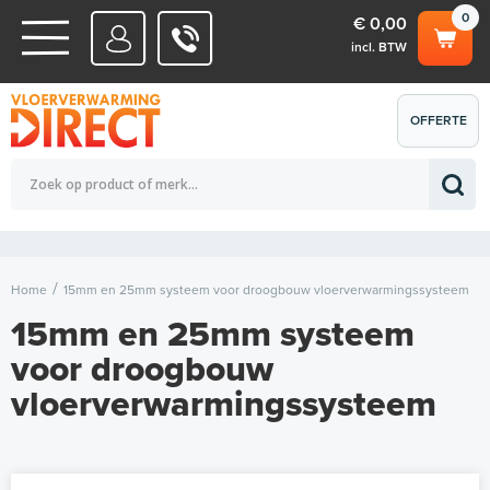
0
€ 0,00
incl. BTW
WATERSYSTEMEN
OFFERTE
Totaalbedrag (incl. BTW)
€ 0,00
ELEKTRISCHE SYSTEMEN
AANVRAGEN
0
Home
15mm en 25mm systeem voor droogbouw vloerverwarmingssysteem
15mm en 25mm systeem
voor droogbouw
vloerverwarmingssysteem