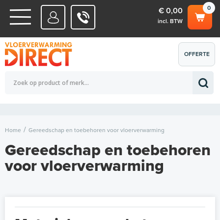
0
€ 0,00
incl. BTW
WATERSYSTEMEN
OFFERTE
Totaalbedrag (incl. BTW)
€ 0,00
ELEKTRISCHE SYSTEMEN
AANVRAGEN
0
Home
Gereedschap en toebehoren voor vloerverwarming
Gereedschap en toebehoren
voor vloerverwarming