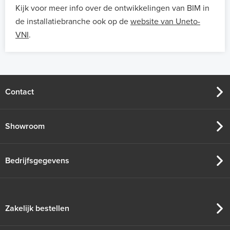
Kijk voor meer info over de ontwikkelingen van BIM in
de installatiebranche ook op de
website van Uneto-
VNI
.
Contact
Showroom
Bedrijfsgegevens
Zakelijk bestellen