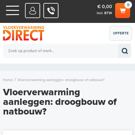
0
€ 0,00
incl. BTW
WATERSYSTEMEN
OFFERTE
Totaalbedrag (incl. BTW)
€ 0,00
ELEKTRISCHE SYSTEMEN
AANVRAGEN
0
Home
Vloerverwarming aanleggen: droogbouw of natbouw?
Vloerverwarming
aanleggen: droogbouw of
natbouw?