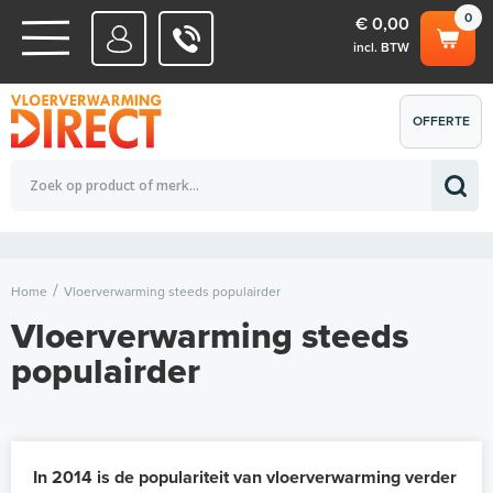
0
€ 0,00
incl. BTW
WATERSYSTEMEN
OFFERTE
Totaalbedrag (incl. BTW)
€ 0,00
ELEKTRISCHE SYSTEMEN
AANVRAGEN
0
Home
Vloerverwarming steeds populairder
Vloerverwarming steeds
populairder
In 2014 is de populariteit van vloerverwarming verder