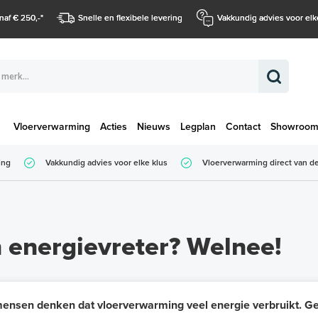
naf € 250,-
*
Snelle en flexibele levering
Vakkundig advies voor elk
Vloerverwarming
Acties
Nieuws
Legplan
Contact
Showroo
Totaalbedrag (
ing
Vakkundig advies voor elke klus
Vloerverwarming direct van de
Totaalbedrag (incl. BTW)
 energievreter? Welnee!
ensen denken dat vloerverwarming veel energie verbruikt. Gelu