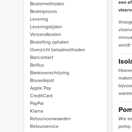
een ef
Bestelmethoden
vloer
Bestelproces
Levering
Vroege
Leveringstijden
vloerv
Verzendkosten
innova
Bestelling ophalen
wordt 
Overzicht betaalmethoden
Bancontact
Isol
Belfius
Hoevee
Bankoverschrijving
maken.
Bouwdepot
bijvoo
Apple Pay
warmte
CreditCard
PayPal
Po
Klarna
Retourvoorwaarden
Wie ee
Retourservice
pomp. 