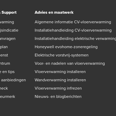
& Support
Advies en maatwerk
warming
Algemene informatie CV-vloerverwarming
jsindicatie
Installatiehandleiding CV-vloerverwarming
aanvragen
Installatiehandleiding elektrische verwarmin
gplan
Honeywell evohome-zoneregeling
ienst
Elektrische vorstvrij-systemen
ntrum
Voor- en nadelen van vloerverwarming
e en tips
Vloerverwarming installeren
n aanbiedingen
Wandverwarming installeren
check
Vloerverwarming infrezen
Keurmerk
Nieuws- en blogberichten