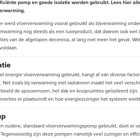
ficiënte pomp en goede isolatie worden gebruikt. Lees hier all
verwarming.
r werd vloerverwarming vooral gebruikt als bijverwarming onde
erwarming nog steeds als een luxeproduct, dat daarom ook wel duur
ties van de afgelopen decennia, al lang niet meer het geval. Wel
voldaan.
atie
l energie vloerverwarming gebruikt, hangt af van diverse factore
 Net zoals bij verwarming met radiatoren maakt het veel verschil 
rbeeld de spouwmuren, het dak en kruipruimtes geïsoleerd zijn. 
verlies er plaatsvindt en hoe energiezuiniger het systeem werk
mp
n oudere, standaard vloerverwarmingspomp gebruikt, doet er v
Tegenwoordig zijn deze pompen namelijk veel zuiniger en effici