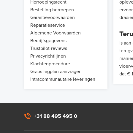
Herroepingsrecht
opleve
Bestelling herroepen
ervoor
Garantievoorwaarden
draaie
Reparatieservice
Teru
Algemene Voorwaarden
Bedrijfsgegevens
Is aan
Trustpilot-reviews
terugv
Privacyrichtlijnen
manier
Klachtenprocedure
vloerv
Gratis legplan aanvragen
dat € 1
Intracommunautaire leveringen
+31 88 495 495 0