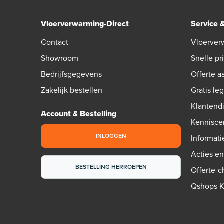
Vloerverwarming-Direct
Service 
Contact
Vloerver
Showroom
Snelle pri
Bedrijfsgegevens
Offerte 
Zakelijk bestellen
Gratis le
Klantend
Account & Bestelling
Kennisce
INLOGGEN
Informati
Acties e
BESTELLING HERROEPEN
Offerte-
Qshops 