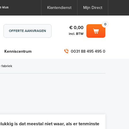
e klus
Klantendienst
Mijn Direct
0
€ 0,00
OFFERTE AANVRAGEN
incl. BTW
0
€ 0,00
m
Kenniscentrum
0031 88 495 495 0
incl. BTW
incl. BTW)
€ 0,00
 fabriek
€ 0,00
kkig is dat meestal niet waar, als er tenminste