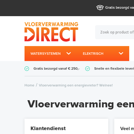
Gratis bezorgd va
WATERSYSTEMEN
ELEKTRISCH
Gratis bezorgd vanaf € 250,-
Snelle en flexibele lever
Home
Vloerverwarming een energievreter? Welnee!
Vloerverwarming een
Klantendienst
Veel m