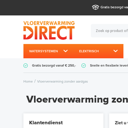
Gratis bezorgd va
WATERSYSTEMEN
ELEKTRISCH
Gratis bezorgd vanaf € 250,-
Snelle en flexibele lever
Home
Vloerverwarming zonder aardgas
Vloerverwarming zon
Klantendienst
Ziet u