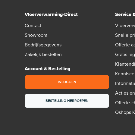
Vloerverwarming-Direct
Service 
Contact
Vloerver
Showroom
Snelle pri
Bedrijfsgegevens
Offerte 
Zakelijk bestellen
Gratis le
Klantend
Account & Bestelling
Kennisce
INLOGGEN
Informati
Acties e
BESTELLING HERROEPEN
Offerte-
Qshops 