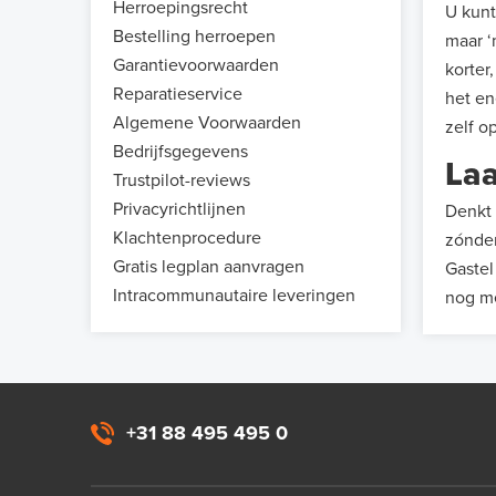
Herroepingsrecht
U kunt
Bestelling herroepen
maar ‘
Garantievoorwaarden
korter
Reparatieservice
het en
Algemene Voorwaarden
zelf o
Bedrijfsgegevens
Laa
Trustpilot-reviews
Privacyrichtlijnen
Denkt 
Klachtenprocedure
zónder
Gratis legplan aanvragen
Gastel
Intracommunautaire leveringen
nog me
+31 88 495 495 0