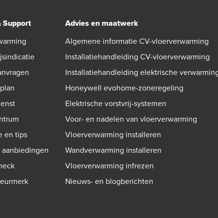
& Support
Advies en maatwerk
warming
Algemene informatie CV-vloerverwarming
jsindicatie
Installatiehandleiding CV-vloerverwarming
aanvragen
Installatiehandleiding elektrische verwarmin
gplan
Honeywell evohome-zoneregeling
ienst
Elektrische vorstvrij-systemen
ntrum
Voor- en nadelen van vloerverwarming
e en tips
Vloerverwarming installeren
n aanbiedingen
Wandverwarming installeren
check
Vloerverwarming infrezen
Keurmerk
Nieuws- en blogberichten