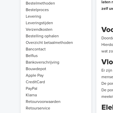
laten 
Bestelmethoden
zelf u
Bestelproces
Levering
Leveringstijden
Voo
Verzendkosten
Bestelling ophalen
Doorda
Overzicht betaalmethoden
Hierdo
Bancontact
wat zo
Belfius
Vl
Bankoverschrijving
Bouwdepot
Er zij
Apple Pay
mense
CreditCard
De pom
PayPal
De pom
Klarna
meekri
Retourvoorwaarden
Ele
Retourservice