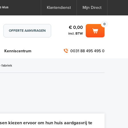
e klus
Klantendienst
Mijn Direct
0
€ 0,00
OFFERTE AANVRAGEN
incl. BTW
0
€ 0,00
m
Kenniscentrum
0031 88 495 495 0
incl. BTW
incl. BTW)
€ 0,00
 fabriek
€ 0,00
sen kiezen ervoor om hun huis aardgasvrij te