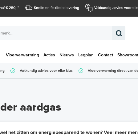
naf € 250,-
*
Snelle en flexibele levering
Vakkundig advies voor elk
Vloerverwarming
Acties
Nieuws
Legplan
Contact
Showroo
Totaalbedrag (
ing
Vakkundig advies voor elke klus
Vloerverwarming direct van de
Totaalbedrag (incl. BTW)
der aardgas
 wel het zitten om energiebesparend te wonen? Veel meer men